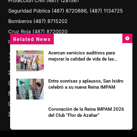
Protección Civil (487) 1281561
Seguridad Pública (487) 8720886, (487) 1134725
Bomberos (487) 8715202
Cruz Roja (487) 8720020
Related News
Presidencia Ciudad Fernández (487) 8712745
Acercan servicios auditivos para
mejorar la calidad de vida de las
Sitios de Interés:
familias
Sistema DIF S.L.P.
Entre sonrisas y aplausos, San Isidro
CEFIM
celebró a su nueva Reina IMPAM
Municipio de Ciudad Fernández S.L.P.
OOSAPA
Coronación de la Reina IMPAM 2026
SEPAPAR
del Club “Flor de Azahar”