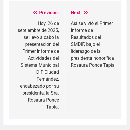
Previous:
Next:
Navegación
de
Hoy, 26 de
Así se vivió el Primer
septiembre de 2025,
Informe de
entradas
se llevó a cabo la
Resultados del
presentación del
SMDIF, bajo el
Primer Informe de
liderazgo de la
Actividades del
presidenta honorífica
Sistema Municipal
Rosaura Ponce Tapia
DIF Ciudad
Fernández,
encabezado por su
presidenta, la Sra.
Rosaura Ponce
Tapia.