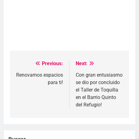
Previous:
Next:
Navegación
de
Renovamos espacios
Con gran entusiasmo
para ti!
se dio por concluido
entradas
el Taller de Toquilla
en el Barrio Quinto
del Refugio!