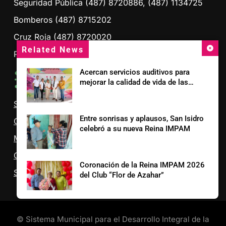
Seguridad Pública (487) 8720886, (487) 1134725
Bomberos (487) 8715202
Cruz Roja (487) 8720020
Related News
Presidencia Ciudad Fernández (487) 8712745
Acercan servicios auditivos para
mejorar la calidad de vida de las
Sitios de Interés:
familias
Sistema DIF S.L.P.
Entre sonrisas y aplausos, San Isidro
CEFIM
celebró a su nueva Reina IMPAM
Municipio de Ciudad Fernández S.L.P.
OOSAPA
Coronación de la Reina IMPAM 2026
SEPAPAR
del Club “Flor de Azahar”
Ellos no hablan, pero su amor lo dice
© Sistema Municipal para el Desarrollo Integral de la
todo. ¡Feliz Día del Perro!