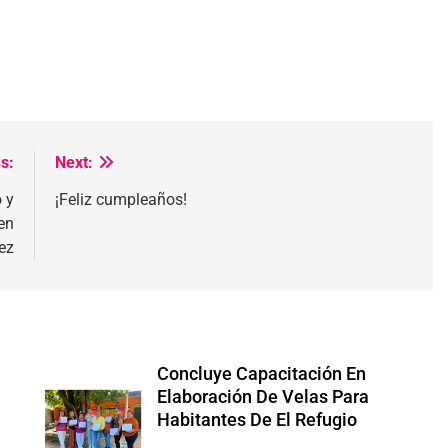
s:
Next:
o y
¡Feliz cumpleaños!
en
ez
Concluye Capacitación En
Elaboración De Velas Para
Habitantes De El Refugio