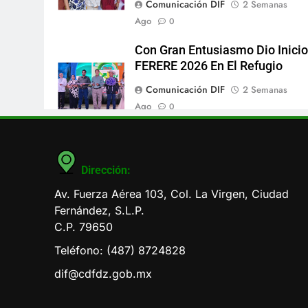
Comunicación DIF
2 Semanas
Ago
0
Con Gran Entusiasmo Dio Inicio
FERERE 2026 En El Refugio
Comunicación DIF
2 Semanas
Ago
0
Dirección:
Av. Fuerza Aérea 103, Col. La Virgen, Ciudad
Fernández, S.L.P.
C.P. 79650
Teléfono: (487) 8724828
dif@cdfdz.gob.mx