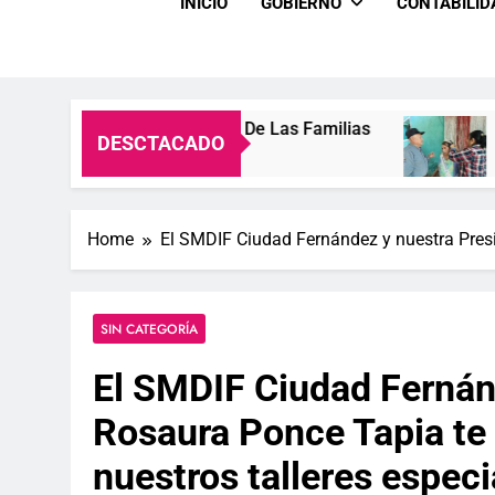
INICIO
GOBIERNO
CONTABILI
alidad De Vida De Las Familias
Entre Sonrisa
DESCTACADO
2 Semanas Ago
Home
El SMDIF Ciudad Fernández y nuestra Presid
SIN CATEGORÍA
El SMDIF Ciudad Fernán
Rosaura Ponce Tapia te i
nuestros talleres espec