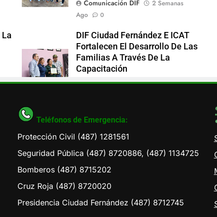
Comunicación DIF
2 Semanas
Ago
0
 La
DIF Ciudad Fernández E ICAT
Fortalecen El Desarrollo De Las
Familias A Través De La
Capacitación
Comunicación DIF
2 Semanas
Ago
0
Teléfonos de Emergencia:
Protección Civil (487) 1281561
Seguridad Pública (487) 8720886, (487) 1134725
Bomberos (487) 8715202
Cruz Roja (487) 8720020
Presidencia Ciudad Fernández (487) 8712745