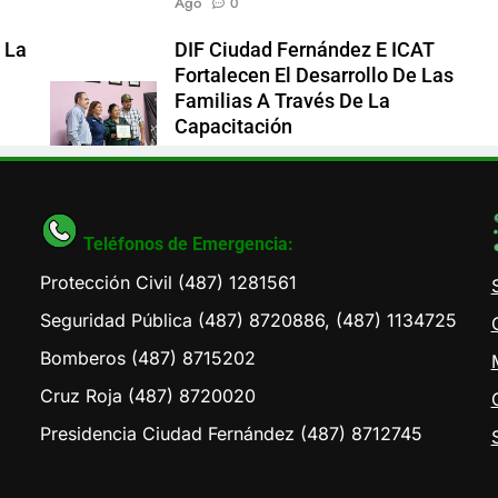
Ago
0
 La
DIF Ciudad Fernández E ICAT
Fortalecen El Desarrollo De Las
Familias A Través De La
Capacitación
Comunicación DIF
2 Semanas
Ago
0
Teléfonos de Emergencia:
Protección Civil (487) 1281561
Seguridad Pública (487) 8720886, (487) 1134725
Bomberos (487) 8715202
Cruz Roja (487) 8720020
Presidencia Ciudad Fernández (487) 8712745