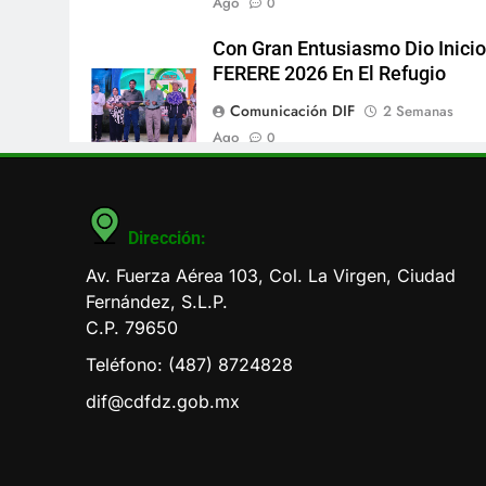
Ago
0
Con Gran Entusiasmo Dio Inicio
FERERE 2026 En El Refugio
Comunicación DIF
2 Semanas
Ago
0
Dirección:
Av. Fuerza Aérea 103, Col. La Virgen, Ciudad
Fernández, S.L.P.
C.P. 79650
Teléfono: (487) 8724828
dif@cdfdz.gob.mx