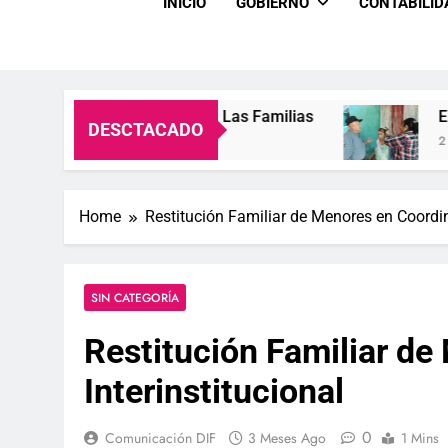
INICIO
GOBIERNO
CONTABILI
alidad De Vida De Las Familias
Entre Sonrisa
DESCTACADO
2 Semanas Ago
Home
Restitución Familiar de Menores en Coordin
SIN CATEGORÍA
Restitución Familiar d
Interinstitucional
0
Comunicación DIF
3 Meses Ago
1 Mins