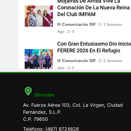
Mojarras De Arriba Vive La
Coronación De La Nueva Reina
Del Club IMPAM
Comunicación DIF
2 Semanas
Ago
0
Con Gran Entusiasmo Dio Inicio
FERERE 2026 En El Refugio
Comunicación DIF
2 Semanas
Ago
0
Dirección:
Av. Fuerza Aérea 103, Col. La Virgen, Ciudad
Fernández, S.L.P.
C.P. 79650
Teléfono: (487) 8724828