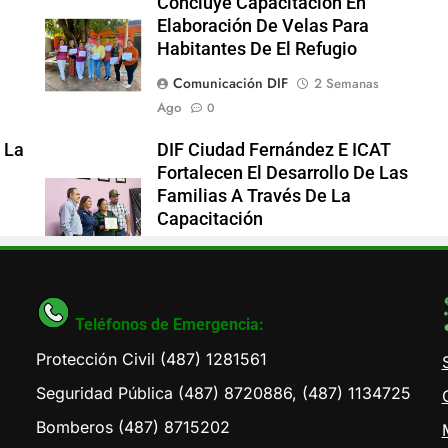
Concluye Capacitación En
Elaboración De Velas Para
Habitantes De El Refugio
Comunicación DIF
2 Semanas
Ago
0
 La
DIF Ciudad Fernández E ICAT
Fortalecen El Desarrollo De Las
Familias A Través De La
Capacitación
Comunicación DIF
2 Semanas
Ago
0
Teléfonos de Emergencia:
Protección Civil (487) 1281561
Seguridad Pública (487) 8720886, (487) 1134725
Bomberos (487) 8715202