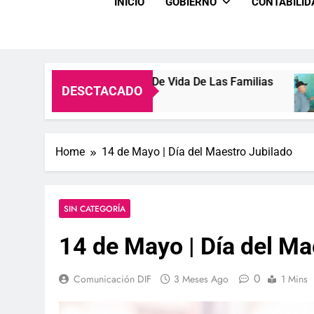
INICIO
GOBIERNO
CONTABILI
rar La Calidad De Vida De Las Familias
Entre 
DESCTACADO
2 Seman
Home
14 de Mayo | Día del Maestro Jubilado
SIN CATEGORÍA
14 de Mayo | Día del Ma
0
Comunicación DIF
3 Meses Ago
1 Mins