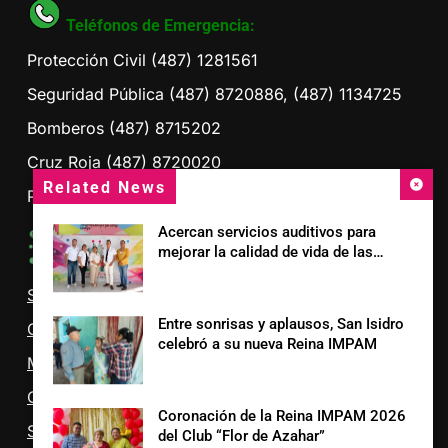
Teléfonos de Emergencia:
Protección Civil (487) 1281561
Seguridad Pública (487) 8720886, (487) 1134725
Bomberos (487) 8715202
Cruz Roja (487) 8720020
Related News
Presidencia Ciudad Fernández (487) 8712745
Acercan servicios auditivos para
mejorar la calidad de vida de las
Sitios de Interés:
familias
Sistema DIF S.L.P.
Entre sonrisas y aplausos, San Isidro
CEFIM
celebró a su nueva Reina IMPAM
Municipio de Ciudad Fernández S.L.P.
OOSAPA
Coronación de la Reina IMPAM 2026
SEPAPAR
del Club “Flor de Azahar”