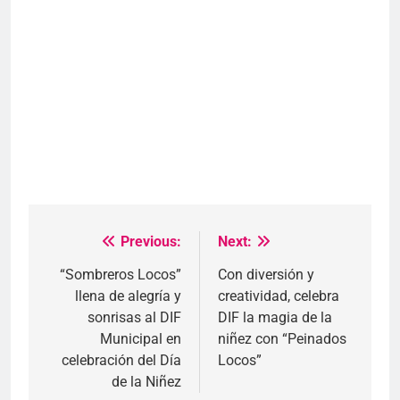
Previous:
Next:
Navegación
de
“Sombreros Locos”
Con diversión y
llena de alegría y
creatividad, celebra
entradas
sonrisas al DIF
DIF la magia de la
Municipal en
niñez con “Peinados
celebración del Día
Locos”
de la Niñez