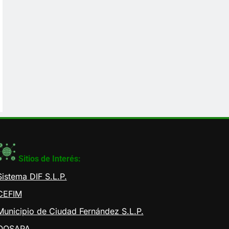
Sitios de Interés:
Sistema DIF S.L.P.
CEFIM
Municipio de Ciudad Fernández S.L.P.
OOSAPA