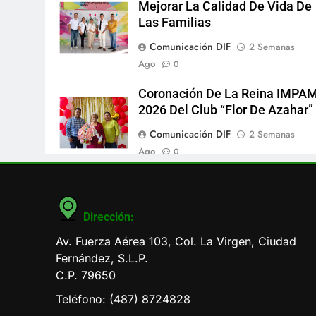
Mejorar La Calidad De Vida De
Las Familias
Comunicación DIF
2 Semanas
Ago
0
Coronación De La Reina IMPA
2026 Del Club “Flor De Azahar”
Comunicación DIF
2 Semanas
Ago
0
Dirección:
Av. Fuerza Aérea 103, Col. La Virgen, Ciudad
Fernández, S.L.P.
C.P. 79650
Teléfono: (487) 8724828