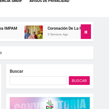
ENCIA SMDIF
AVISOS DE PRIVACIDAD
Coronación De La Reina IMPAM 2026 Del Club “F
2 Semanas Ago
o
Buscar
BUSCAR