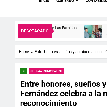
INICIO
GOBIERNO
CONTABILI
alidad De Vida De Las Familias
Entre Sonrisa
DESCTACADO
2 Semanas Ago
Home
Entre honores, sueños y sombreros locos: 
DIF
SISTEMA MUNICIPAL DIF
Entre honores, sueños 
Fernández celebra a la n
reconocimiento