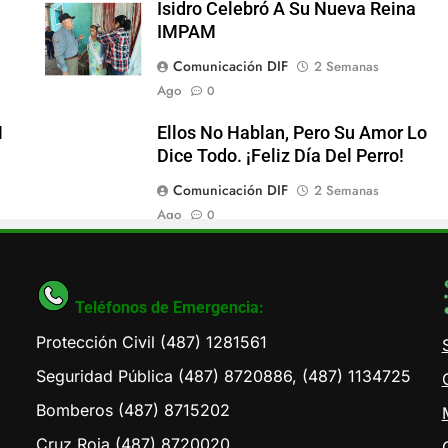
Isidro Celebró A Su Nueva Reina
IMPAM
Comunicación DIF
2 Semanas
Ago
0
M
Ellos No Hablan, Pero Su Amor Lo
Dice Todo. ¡Feliz Día Del Perro!
Comunicación DIF
2 Semanas
Ago
0
Teléfonos de Emergencia:
Protección Civil (487) 1281561
Seguridad Pública (487) 8720886, (487) 1134725
Bomberos (487) 8715202
Cruz Roja (487) 8720020