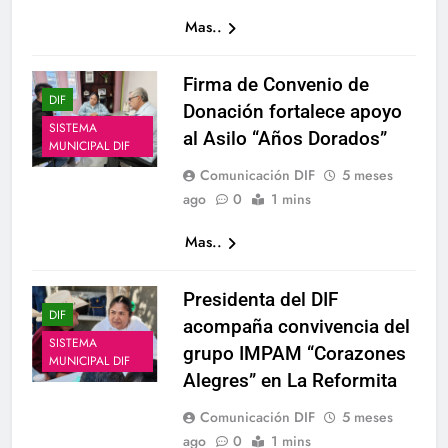
Mas..
Firma de Convenio de
DIF
Donación fortalece apoyo
SISTEMA
al Asilo “Años Dorados”
MUNICIPAL DIF
Comunicación DIF
5 meses
ago
0
1 mins
Mas..
Presidenta del DIF
DIF
acompaña convivencia del
SISTEMA
grupo IMPAM “Corazones
MUNICIPAL DIF
Alegres” en La Reformita
Comunicación DIF
5 meses
ago
0
1 mins