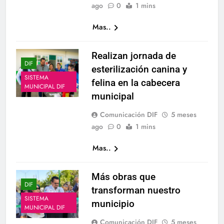
ago
0
1 mins
Mas..
Realizan jornada de
DIF
esterilización canina y
SISTEMA
felina en la cabecera
MUNICIPAL DIF
municipal
Comunicación DIF
5 meses
ago
0
1 mins
Mas..
Más obras que
DIF
transforman nuestro
SISTEMA
municipio
MUNICIPAL DIF
Comunicación DIF
5 meses