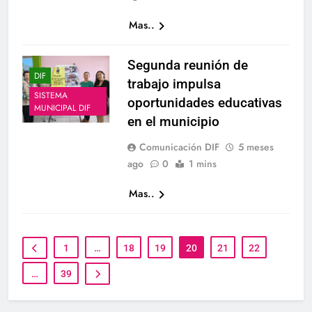
Mas..
Segunda reunión de
DIF
trabajo impulsa
SISTEMA
oportunidades educativas
MUNICIPAL DIF
en el municipio
Comunicación DIF
5 meses
ago
0
1 mins
Mas..
1
…
18
19
20
21
22
…
39