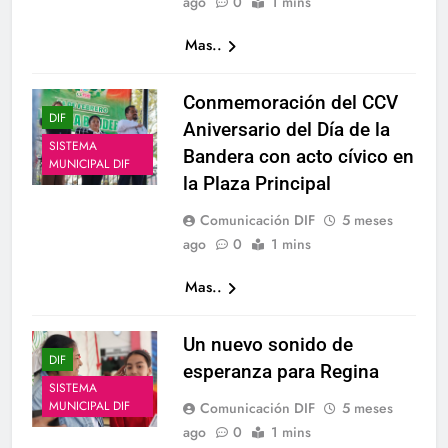
ago
0
1 mins
Mas..
Conmemoración del CCV
DIF
Aniversario del Día de la
SISTEMA
Bandera con acto cívico en
MUNICIPAL DIF
la Plaza Principal
Comunicación DIF
5 meses
ago
0
1 mins
Mas..
Un nuevo sonido de
DIF
esperanza para Regina
SISTEMA
MUNICIPAL DIF
Comunicación DIF
5 meses
ago
0
1 mins